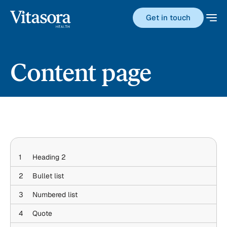
Get in touch
Content page
1
Heading 2
2
Bullet list
3
Numbered list
4
Quote