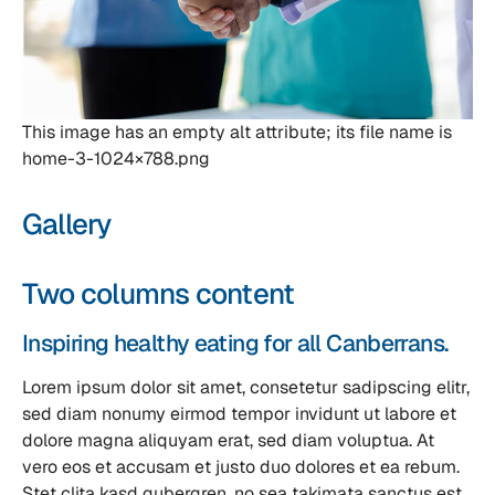
This image has an empty alt attribute; its file name is
home-3-1024×788.png
Gallery
Two columns content
Inspiring healthy eating for all Canberrans.
Lorem ipsum dolor sit amet, consetetur sadipscing elitr,
sed diam nonumy eirmod tempor invidunt ut labore et
dolore magna aliquyam erat, sed diam voluptua. At
vero eos et accusam et justo duo dolores et ea rebum.
Stet clita kasd gubergren, no sea takimata sanctus est