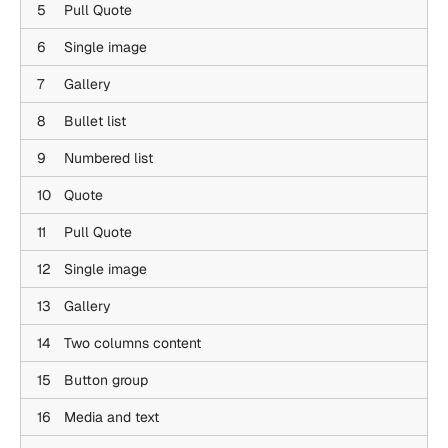
5
Pull Quote
6
Single image
7
Gallery
8
Bullet list
9
Numbered list
10
Quote
11
Pull Quote
12
Single image
13
Gallery
14
Two columns content
15
Button group
16
Media and text